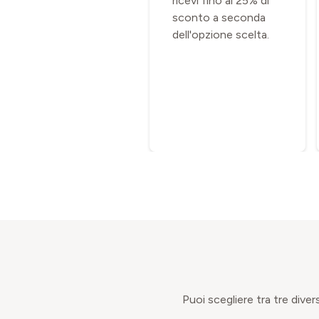
vecchio dispositivo
ricevi fino al 25% di
sarà riparato,
sconto a seconda
ricondizionato e
dell'opzione scelta.
rivenduto in Svizzera
o riciclato. I tuoi dati
saranno
completamente
cancellati.
Puoi scegliere tra tre dive