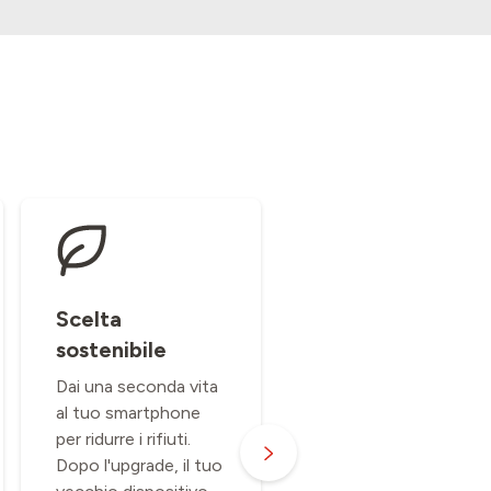
Scelta
Finanziamento
sostenibile
semplice
Dai una seconda vita
Paga il tuo
al tuo smartphone
dispositivo in 24 rate
per ridurre i rifiuti.
mensili senza
Dopo l'upgrade, il tuo
interessi né costi e