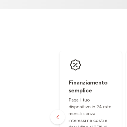
Scelta
Finanziamento
sostenibile
semplice
Dai una seconda vita
Paga il tuo
al tuo smartphone
dispositivo in 24 rate
per ridurre i rifiuti.
mensili senza
Dopo l'upgrade, il tuo
interessi né costi e