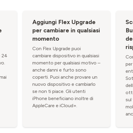
Aggiungi Flex Upgrade
Sc
e
per cambiare in qualsiasi
Bu
momento
de
ri
Con Flex Upgrade puoi
i 24
cambiare dispositivo in qualsiasi
Com
vo.
momento per qualsiasi motivo –
per
anche danni e furto sono
ent
 mai
coperti. Puoi anche provare un
Sot
nuovo dispositivo e cambiarlo
del
se non ti piace. Gli utenti
ott
iPhone beneficiano inoltre di
sul
AppleCare e iCloud+.
mob
anc