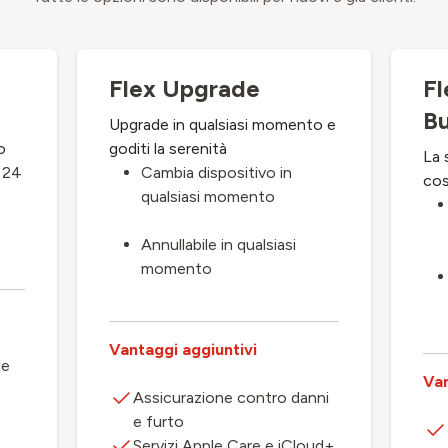
Flex Upgrade
F
B
o
Upgrade in qualsiasi momento e
o
goditi la serenità
La 
 24
Cambia dispositivo in
cos
qualsiasi momento
Annullabile in qualsiasi
momento
Vantaggi aggiuntivi
le
Van
Assicurazione contro danni
e furto
Servizi Apple Care e iCloud+