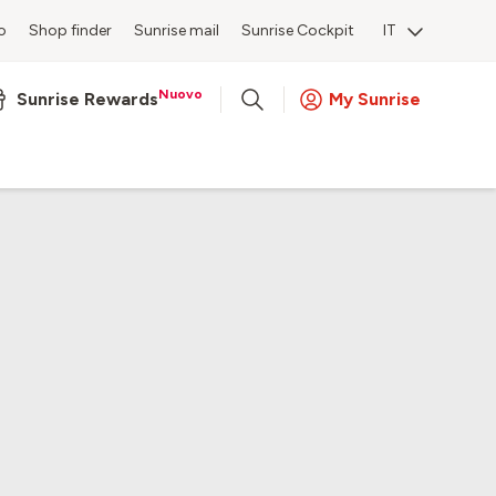
o
Shop finder
Sunrise mail
Sunrise Cockpit
IT
Nuovo
Sunrise Rewards
My Sunrise