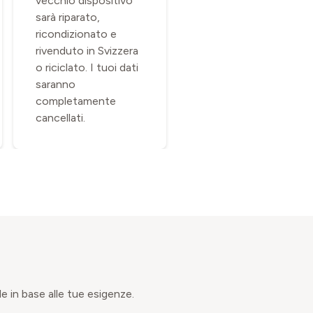
vecchio dispositivo
ricevi fino al 25% di
sarà riparato,
sconto a seconda
ricondizionato e
dell'opzione scelta.
rivenduto in Svizzera
o riciclato. I tuoi dati
saranno
completamente
cancellati.
 in base alle tue esigenze.