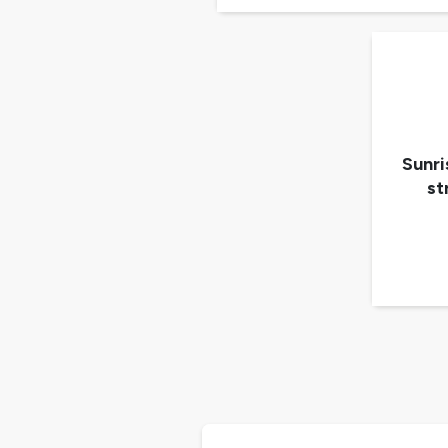
Sunri
st