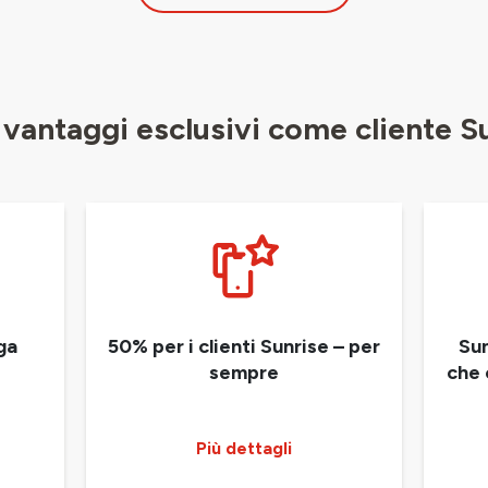
i vantaggi esclusivi come cliente S
ga
50% per i clienti Sunrise – per
Sun
sempre
che 
Più dettagli