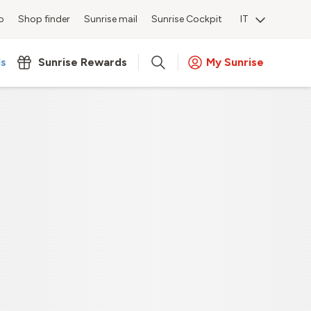
o
Shop finder
Sunrise mail
Sunrise Cockpit
IT
ls
Sunrise Rewards
My Sunrise