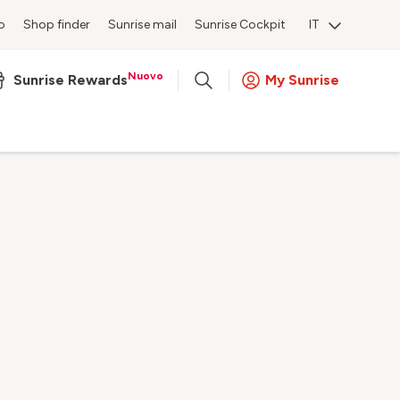
o
Shop finder
Sunrise mail
Sunrise Cockpit
IT
Nuovo
Sunrise Rewards
My Sunrise