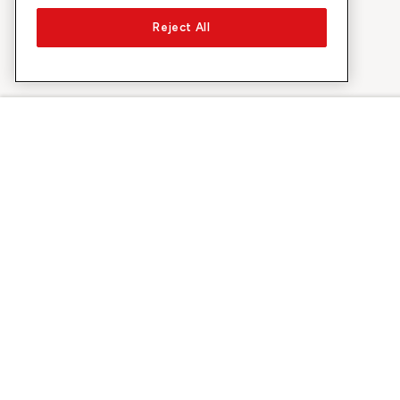
Reject All
Über Sunrise
Entdecke
Unternehmen
Promotionen 
Über uns
5G-Netztest
Medien
Swiss Ski
Investor Relations
Sunrise Rewa
Nachhaltigkeit
Sunrise Busin
Jobs & Karriere
Sunrise empf
Standorte
©
2026
Sunrise GmbH