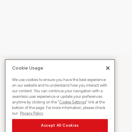
Cookie Usage
We use cookies to ensure you have the best experience
on our website and to understand how you interact with
our content. You can continue your navigation with a
seamless user experience or update your preferences
anytime by clicking on the "
Cookie Settings
" link at the
bottom of the page. For more information, please check
our
Privacy Policy
Accept All Cookies