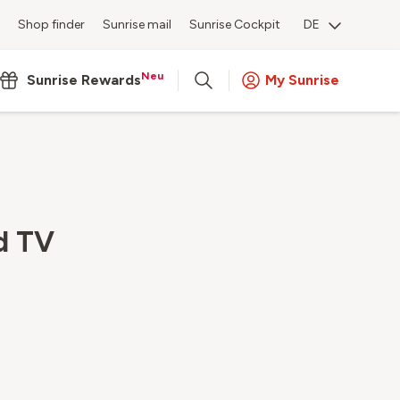
Shop finder
Sunrise mail
Sunrise Cockpit
DE
Neu
Sunrise Rewards
My Sunrise
id TV