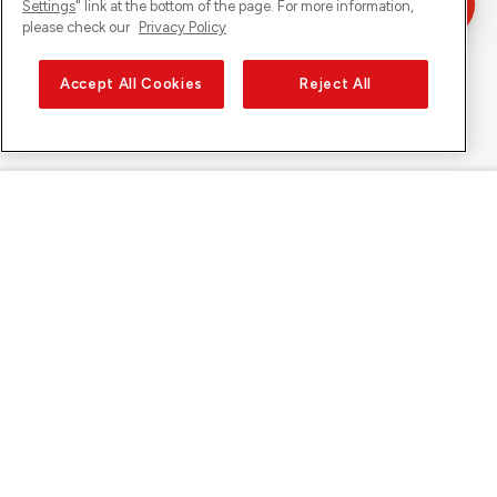
Settings
" link at the bottom of the page. For more information,
please check our
Privacy Policy
Accept All Cookies
Reject All
Sunrise auf
Über Sunrise
Entdecken
Support