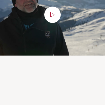
Guarda
il
video