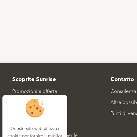
Footer
Scoprite Sunrise
Contatto
Promozioni e offerte
Consulenza 
Dispositivi
Altre possib
World of Apple
Punti di ven
La TV digitale premiata
Questo sito web utilizza i
Roaming: tariffe e costi per le
cookie per fornire il miglior