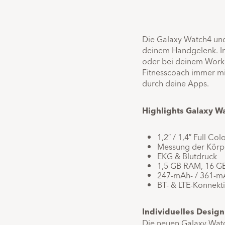
Die Galaxy Watch4 und 
deinem Handgelenk. Im
oder bei deinem Worko
Fitnesscoach immer mit
durch deine Apps.
Highlights Galaxy W
1,2″ / 1,4″ Full 
Messung der Körp
EKG & Blutdruck
1,5 GB RAM, 16 G
247-mAh- / 361-mA
BT- & LTE-Konnekti
Individuelles Design
Die neuen Galaxy Wat