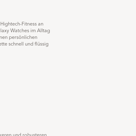
Funktionen
 Hightech-Fitness an
Display Grösse
laxy Watches im Alltag
nen persönlichen
44 Millimeter
te schnell und flüssig
keren und robusteren