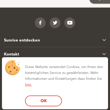
Footer
Facebook
Twitter
YouTube
Sunrise entdecken
Kontakt
Diese Website verwendet Cookies, um Ihnen den
Sitemap
Datenschutz
bestmöglichen Service zu gewährleisten. Mehr
Informationen und Einstellungen dazu finden Sie
Rechtliches
Impressum
hier.
OK
© 2023 Sunrise GmbH