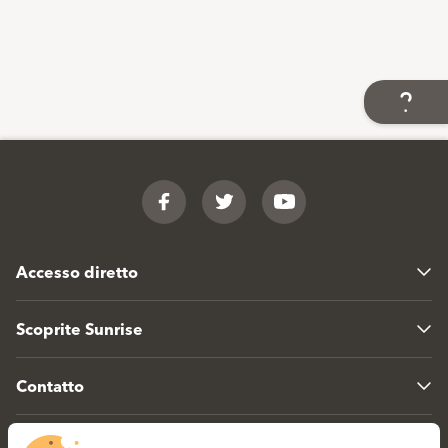
Footer
Facebook
Twitter
YouTube
Accesso diretto
Scoprite Sunrise
Contatto