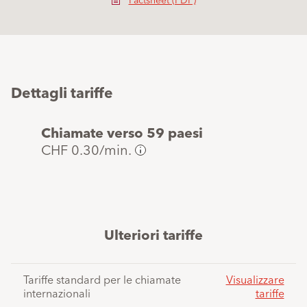
Dettagli tariffe
Chiamate verso 59 paesi
CHF 0.30/min.
Potete
trovare
l'allocazione
del
Ulteriori tariffe
paese
nei
dettagli
Tariffe standard per le chiamate
Visualizzare
del
internazionali
tariffe