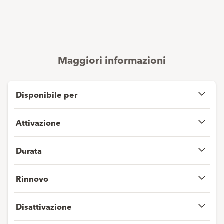
factsheet.
Maggiori informazioni
Disponibile per
Attivazione
Durata
Rinnovo
Disattivazione