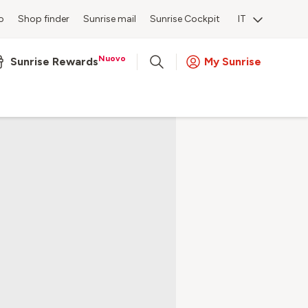
o
Shop finder
Sunrise mail
Sunrise Cockpit
IT
Nuovo
Sunrise Rewards
My Sunrise