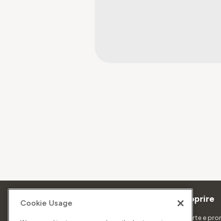
Su Sunrise
Scoprire
Cookie Usage
Azienda
Offerte e pr