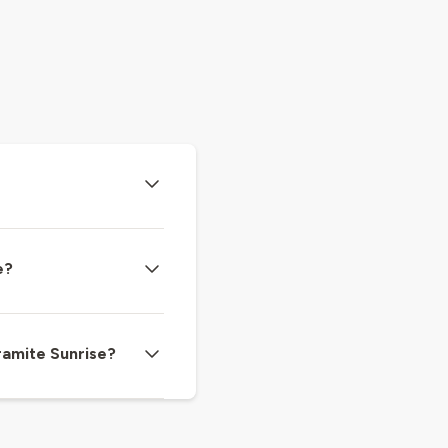
e?
tramite Sunrise?