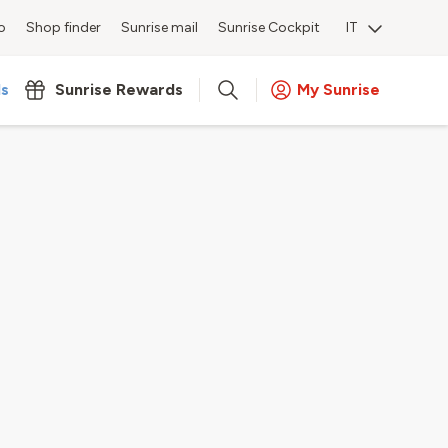
o
Shop finder
Sunrise mail
Sunrise Cockpit
IT
ls
Sunrise Rewards
My Sunrise