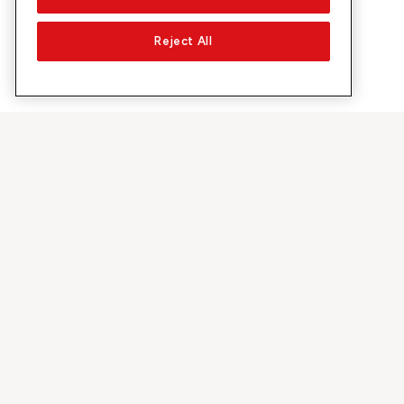
Reject All
Über Sunrise
Entdecke
Unternehmen
Promotionen 
Über uns
5G-Netztest
Medien
Swiss Ski
Investor Relations
Sunrise Rewa
Nachhaltigkeit
Sunrise Busin
Jobs & Karriere
Sunrise empf