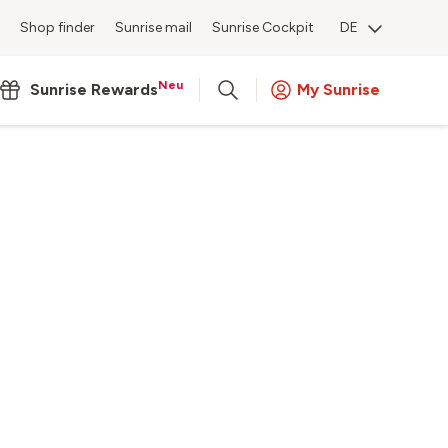
Shop finder
Sunrise mail
Sunrise Cockpit
DE
Neu
Sunrise Rewards
My Sunrise