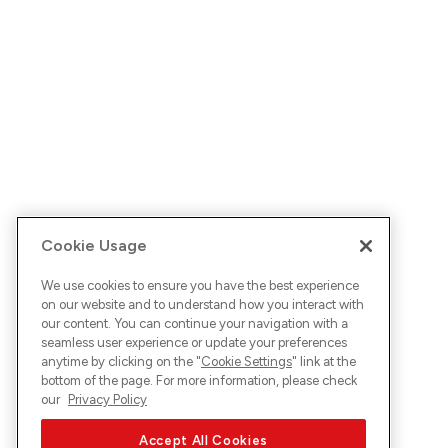
Cookie Usage
We use cookies to ensure you have the best experience
on our website and to understand how you interact with
our content. You can continue your navigation with a
seamless user experience or update your preferences
anytime by clicking on the "
Cookie Settings
" link at the
bottom of the page. For more information, please check
our
Privacy Policy
Accept All Cookies