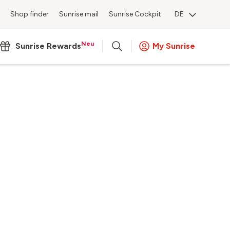
Shop finder
Sunrise mail
Sunrise Cockpit
DE
Neu
Sunrise Rewards
My Sunrise