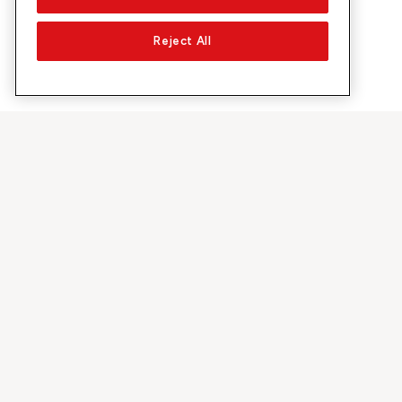
Reject All
Über Sunrise
Entdecke
Unternehmen
Promotionen 
Über uns
5G-Netztest
Medien
Swiss Ski
Investor Relations
Sunrise Rewa
Nachhaltigkeit
Sunrise Busin
Jobs & Karriere
Sunrise empf