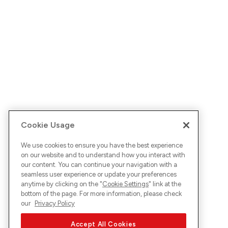
Cookie Usage
We use cookies to ensure you have the best experience
on our website and to understand how you interact with
our content. You can continue your navigation with a
seamless user experience or update your preferences
anytime by clicking on the "
Cookie Settings
" link at the
bottom of the page. For more information, please check
our
Privacy Policy
Accept All Cookies