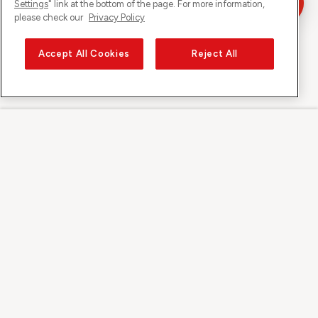
Settings
" link at the bottom of the page. For more information,
please check our
Privacy Policy
Accept All Cookies
Reject All
Sunrise auf
Über Sunrise
Entdecken
Support