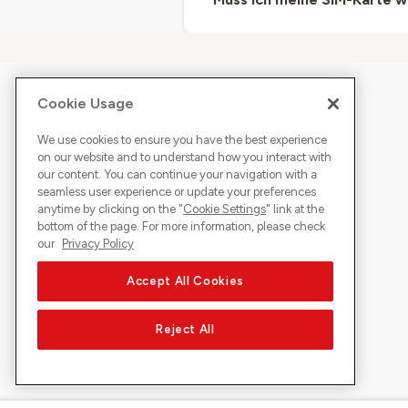
Cookie Usage
We use cookies to ensure you have the best experience
on our website and to understand how you interact with
our content. You can continue your navigation with a
seamless user experience or update your preferences
anytime by clicking on the "
Cookie Settings
" link at the
bottom of the page. For more information, please check
our
Privacy Policy
Accept All Cookies
Reject All