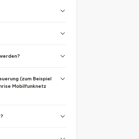
 werden?
teuerung (zum Beispiel
nrise Mobilfunknetz
e?