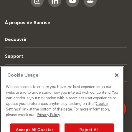
À propos de Sunrise
Découvrir
Support
Contact
Cookie Usage
We use cookies to ensure you have the best experience on our
website and to understand how you interact with our content. You
Plan du site
Protection de données
can continue your navigation with a seamless user experience or
update your preferences anytime by clicking on the "
Cookie
Settings
" link at the bottom of the page. For more information,
Mentions légales
Impressum
please check our
Privacy Policy
Accept All Cookies
Reject All