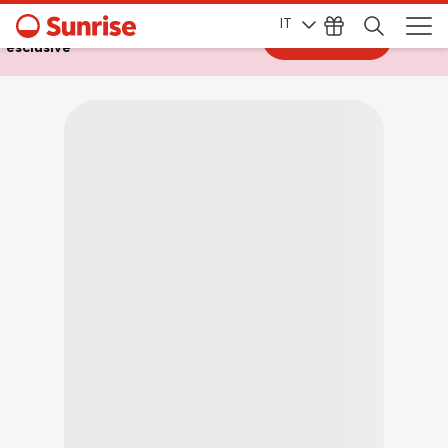
IT
Accedi a My Sunrise per offerte
Vai al login
esclusive