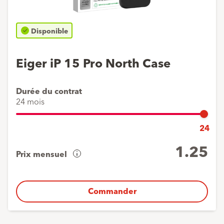
Disponible
Eiger iP 15 Pro North Case
Durée du contrat
24 mois
24
1.25
Prix mensuel
Aperçu
de
vos
Commander
coûts
Acompte
1
x
1.-