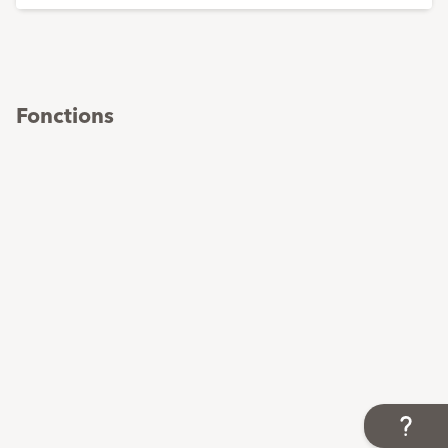
Acompte
1
x
1.-
Mensualités
23
x
1.65
Dernier
1
x
0.95
Fonctions
paiement
Prix total
39.90
de
l'appareil