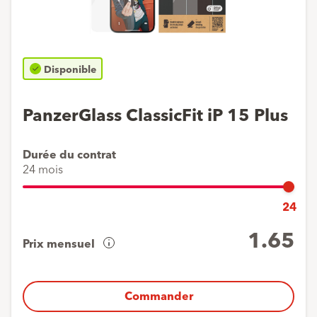
Disponible
PanzerGlass ClassicFit iP 15 Plus
Durée du contrat
24 mois
24
1.65
Prix mensuel
Aperçu
de
vos
Commander
coûts