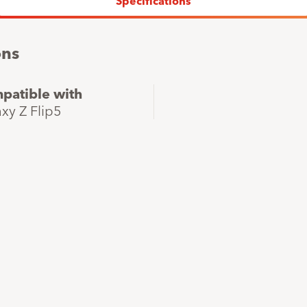
Spécifications
Prix total
de
ons
l'appareil
patible with
xy Z Flip5