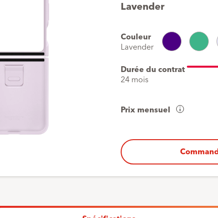
Lavender
Couleur
Indigo
Mint
Lave
Lavender
Durée du contrat
24 mois
Prix mensuel
Aperçu
de
vos
coûts
Command
Acompte
Mensualités
Dernier
paiement