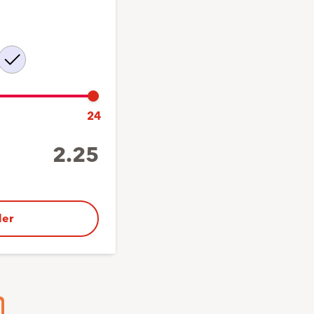
nder
24
2.25
er
1
x
1.-
23
x
2.25
1
x
2.15