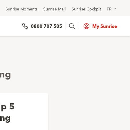
Sunrise Moments
Sunrise Mail
Sunrise Cockpit
FR
Search
0800 707 505
My Sunrise
ing
ip 5
ing