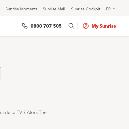
Sunrise Moments
Sunrise Mail
Sunrise Cockpit
FR
Search
0800 707 505
My Sunrise
Fonctions
Poids
ui de ta TV ? Alors The
33.3 g