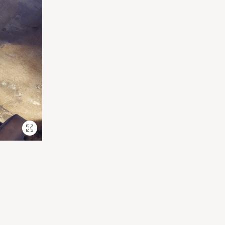
Plein
écran