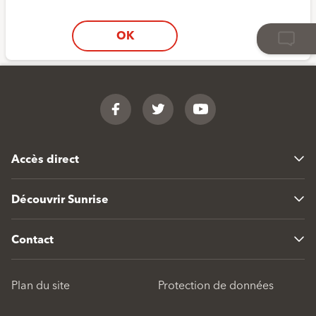
OK
Footer
Facebook
Twitter
YouTube
Accès direct
Découvrir Sunrise
Contact
Plan du site
Protection de données