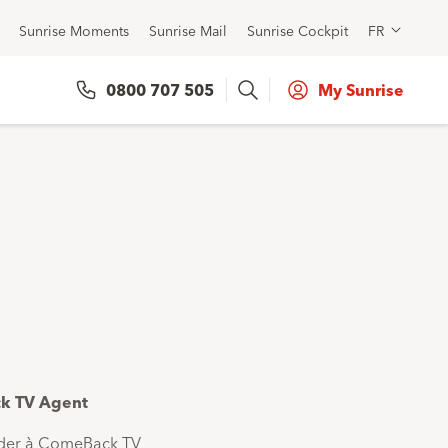
Sunrise Moments
Sunrise Mail
Sunrise Cockpit
FR
Search
0800 707 505
My Sunrise
ck TV Agent
der à ComeBack TV