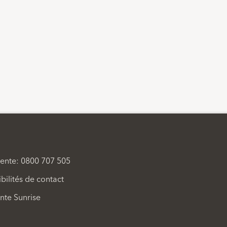
vente: 0800 707 505
bilités de contact
ente Sunrise