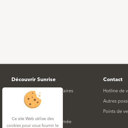
Footer
Découvrir Sunrise
Contact
Promotions et bonnes affaires
Hotline de 
Appareils
Autres possi
World of Apple
Points de v
Ce site Web utilise des
Télévision numérique primée
cookies pour vous fournir le