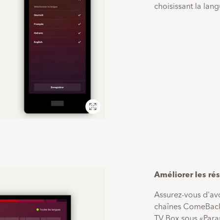
choisissant la lan
Plein
écran
Améliorer les rés
Assurez-vous d'avo
chaînes ComeBack
TV Box sous «Par