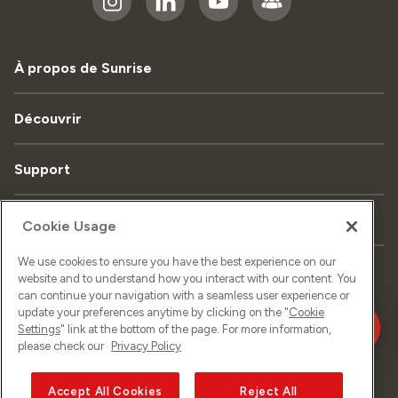
À propos de Sunrise
Découvrir
Support
Contact
Cookie Usage
We use cookies to ensure you have the best experience on our
website and to understand how you interact with our content. You
Plan du site
Protection de données
can continue your navigation with a seamless user experience or
update your preferences anytime by clicking on the "
Cookie
Settings
" link at the bottom of the page. For more information,
Mentions légales
Impressum
please check our
Privacy Policy
Accept All Cookies
Reject All